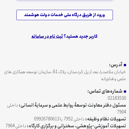
ورود از طریق درگاه ملی خدمات دولت هوشمند
کاربر جدید هستید؟
ثبت نام در سامانه
آدرس:
خیابان ملاصدرا، بعد از پل کردستان، پلاک 61، سازمان توسعه همکاری های
علمی و فناورانه
شماره‌های تماس:
02183530
مسئول دفتر معاونت توسعهٔ روابط علمی و سرمایهٔ انسانی:
داخلی
7904
تسهیلات نظام وظیفه:
داخلی 7952 یا 09926780613
تسهیلات آموزشی-پژوهشی، سخنرانی و برگزاری کارگاه:
داخلی 7964